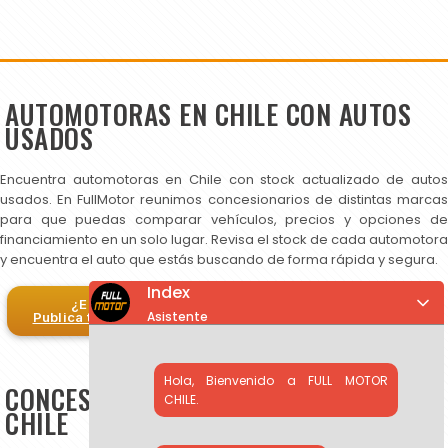
AUTOMOTORAS EN CHILE CON AUTOS
USADOS
Encuentra automotoras en Chile con stock actualizado de autos
usados. En FullMotor reunimos concesionarios de distintas marcas
para que puedas comparar vehículos, precios y opciones de
financiamiento en un solo lugar. Revisa el stock de cada automotora
y encuentra el auto que estás buscando de forma rápida y segura.
Index
¿Eres automotora?
Asistente
Publica tus autos en FullMotor
Hola, Bienvenido a FULL MOTOR
CONCESIONARIOS DE AUTOS USADOS EN
CHILE.
CHILE