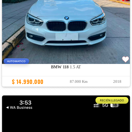
AUTOMATICO
BMW 118
1.5 AT
$ 14.990.000
87.000 Km
2018
RECIÉN LLEGADO