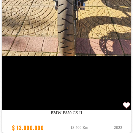
BMW F850
GS II
$ 13.000.000
13.400 Km
2022