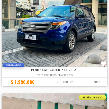
AUTOMATICO
FORD EXPLORER
XLT 2.0 AT
TRES CORRIDAS DE ASIENTOS
$ 7.990.000
221.400 Km
2012
RECIÉN LLEGADO