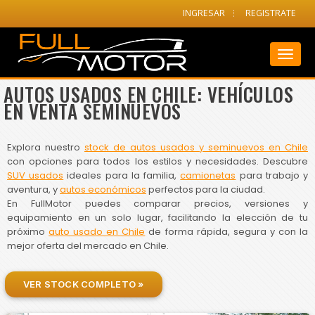
INGRESAR
REGISTRATE
Toggl
naviga
AUTOS USADOS EN CHILE: VEHÍCULOS
EN VENTA SEMINUEVOS
Explora nuestro
stock de autos usados y seminuevos en Chile
con opciones para todos los estilos y necesidades. Descubre
SUV usados
ideales para la familia,
camionetas
para trabajo y
aventura, y
autos económicos
perfectos para la ciudad.
En FullMotor puedes comparar precios, versiones y
equipamiento en un solo lugar, facilitando la elección de tu
próximo
auto usado en Chile
de forma rápida, segura y con la
mejor oferta del mercado en Chile.
VER STOCK COMPLETO »