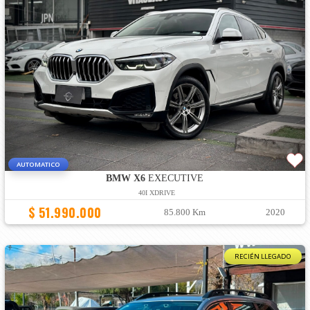
AUTOMATICO
BMW X6
EXECUTIVE
40I XDRIVE
$ 51.990.000
85.800 Km
2020
RECIÉN LLEGADO