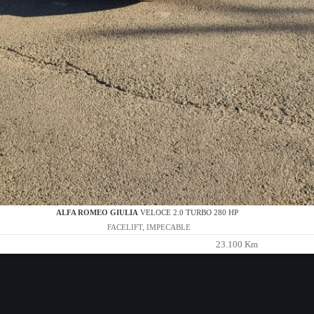
ALFA ROMEO GIULIA
VELOCE 2.0 TURBO 280 HP
FACELIFT, IMPECABLE
23.100 Km