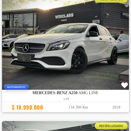
AUTOMATICO
MERCEDES-BENZ A250
AMG LINE
2.0T
$ 18.990.000
134.300 Km
2018
RECIÉN LLEGADO