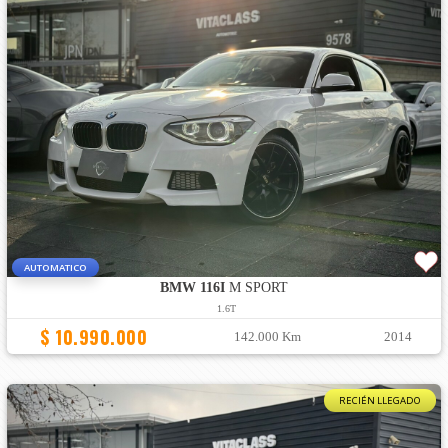
AUTOMATICO
BMW 116I
M SPORT
1.6T
$ 10.990.000
142.000 Km
2014
RECIÉN LLEGADO