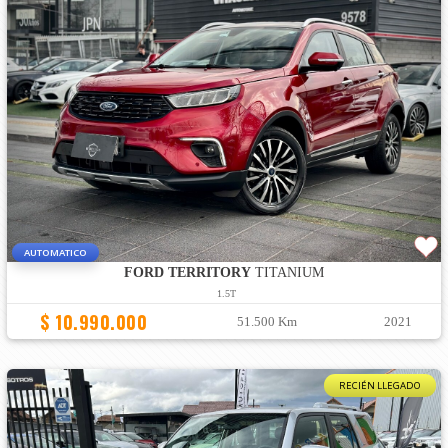
AUTOMATICO
FORD TERRITORY
TITANIUM
1.5T
$ 10.990.000
51.500 Km
2021
RECIÉN LLEGADO