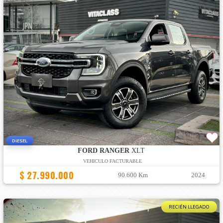
DIESEL
FORD RANGER
XLT
VEHICULO FACTURABLE
$ 27.990.000
90.600 Km
2024
RECIÉN LLEGADO