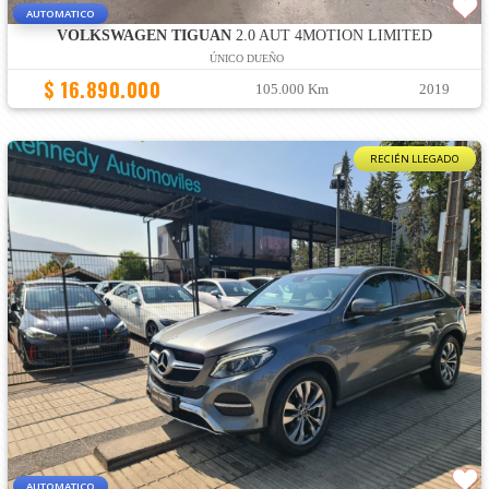
AUTOMATICO
VOLKSWAGEN TIGUAN
2.0 AUT 4MOTION LIMITED
ÚNICO DUEÑO
$ 16.890.000
105.000 Km
2019
RECIÉN LLEGADO
AUTOMATICO