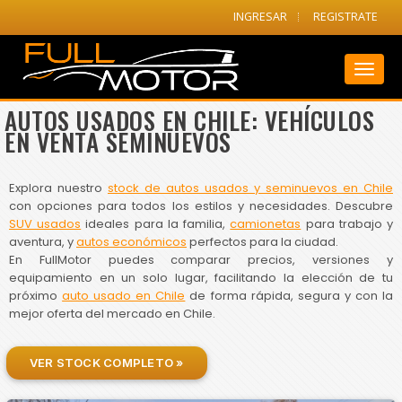
INGRESAR
REGISTRATE
Toggl
naviga
AUTOS USADOS EN CHILE: VEHÍCULOS
EN VENTA SEMINUEVOS
Explora nuestro
stock de autos usados y seminuevos en Chile
con opciones para todos los estilos y necesidades. Descubre
SUV usados
ideales para la familia,
camionetas
para trabajo y
aventura, y
autos económicos
perfectos para la ciudad.
En FullMotor puedes comparar precios, versiones y
equipamiento en un solo lugar, facilitando la elección de tu
próximo
auto usado en Chile
de forma rápida, segura y con la
mejor oferta del mercado en Chile.
VER STOCK COMPLETO »