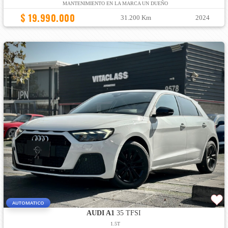
MANTENIMIENTO EN LA MARCA UN DUEÑO
$ 19.990.000
31.200 Km
2024
AUTOMATICO
AUDI A1
35 TFSI
1.5T