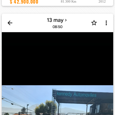
$ 42.900.000
81.300 Km
2012