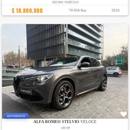
RECIBO VEHÍCULO
$ 18.800.000
79.956 Km
2016
AUTOMATICO
ALFA ROMEO STELVIO
VELOCE
280 HP