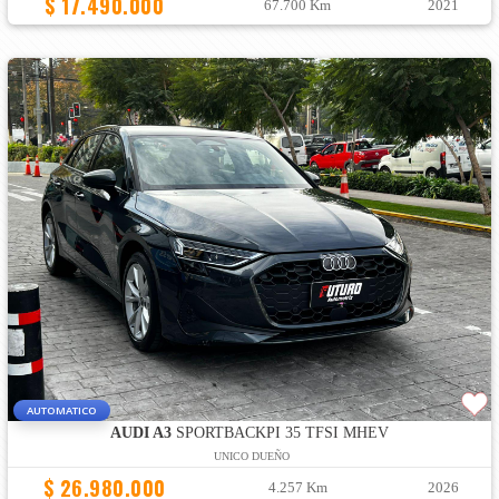
$ 17.490.000
67.700 Km
2021
AUTOMATICO
AUDI A3
SPORTBACKPI 35 TFSI MHEV
UNICO DUEÑO
$ 26.980.000
4.257 Km
2026