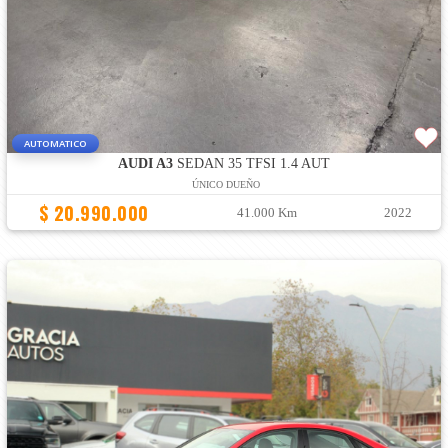
AUTOMATICO
AUDI A3
SEDAN 35 TFSI 1.4 AUT
ÚNICO DUEÑO
$ 20.990.000
41.000 Km
2022