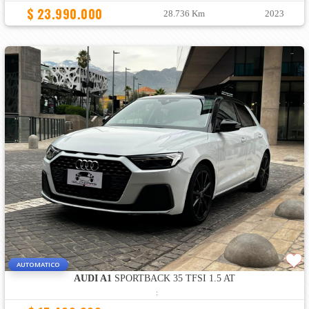
$ 23.990.000
28.736 Km
2023
AUTOMATICO
AUDI A1
SPORTBACK 35 TFSI 1.5 AT
: