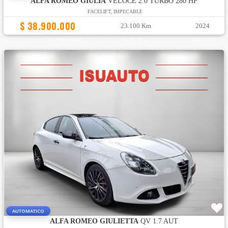
ALFA ROMEO GIULIA
VELOCE 2.0 TURBO 280 HP
FACELIFT, IMPECABLE
$ 38.900.000
23.100 Km
2024
AUTOMATICO
ALFA ROMEO GIULIETTA
QV 1.7 AUT