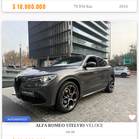
$ 18.800.000
79.956 Km
2016
AUTOMATICO
ALFA ROMEO STELVIO
VELOCE
280 HP