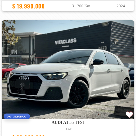
$ 19.990.000
31.200 Km
2024
AUTOMATICO
AUDI A1
35 TFSI
1.5T