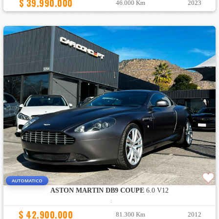
$ 39.990.000
46.000 Km
2023
AUTOMATICO
ASTON MARTIN DB9 COUPE
6.0 V12
:
$ 42.900.000
81.300 Km
2012