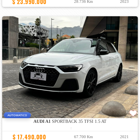
$ 23.990.000
28.736 Km
2023
AUTOMATICO
AUDI A1
SPORTBACK 35 TFSI 1.5 AT
:
$ 17.490.000
67.700 Km
2021