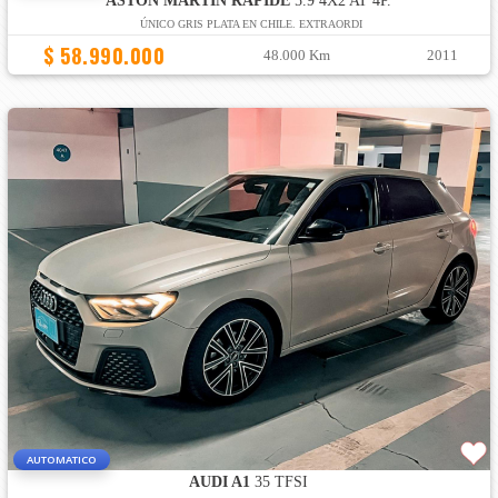
ASTON MARTIN RAPIDE
5.9 4X2 AT 4P.
ÚNICO GRIS PLATA EN CHILE. EXTRAORDI
$ 58.990.000
48.000 Km
2011
AUTOMATICO
AUDI A1
35 TFSI