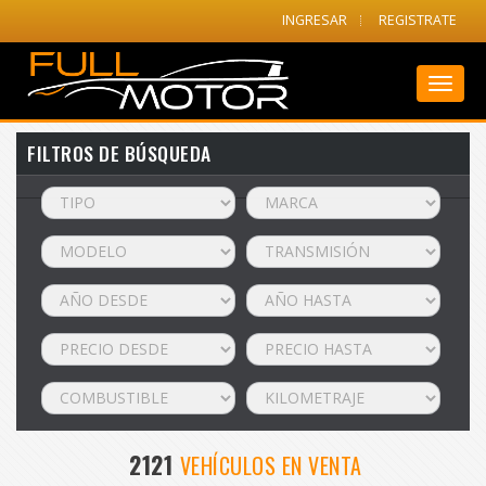
INGRESAR
REGISTRATE
Toggl
naviga
FILTROS DE BÚSQUEDA
2121
VEHÍCULOS EN VENTA