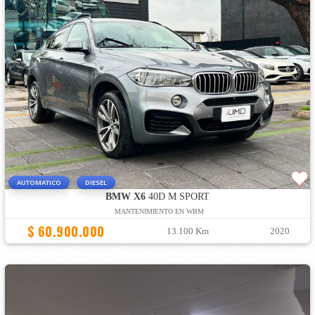
AUTOMATICO
DIESEL
BMW X6
40D M SPORT
MANTENIMIENTO EN WBM
$ 60.900.000
13.100 Km
2020