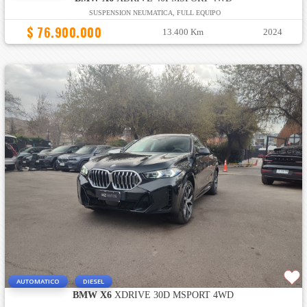
SUSPENSION NEUMATICA, FULL EQUIPO
$ 76.900.000
13.400 Km
2024
AUTOMATICO
DIESEL
BMW X6
XDRIVE 30D MSPORT 4WD