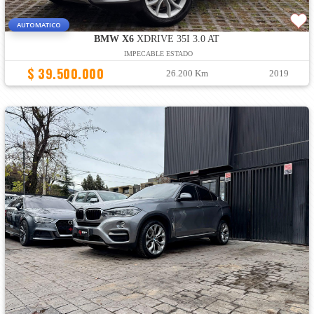
AUTOMATICO
BMW X6
XDRIVE 35I 3.0 AT
IMPECABLE ESTADO
$ 39.500.000
26.200 Km
2019