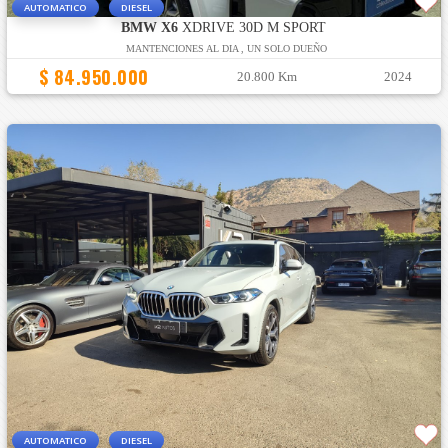
AUTOMATICO
DIESEL
BMW X6
XDRIVE 30D M SPORT
MANTENCIONES AL DIA , UN SOLO DUEÑO
$ 84.950.000
20.800 Km
2024
AUTOMATICO
DIESEL