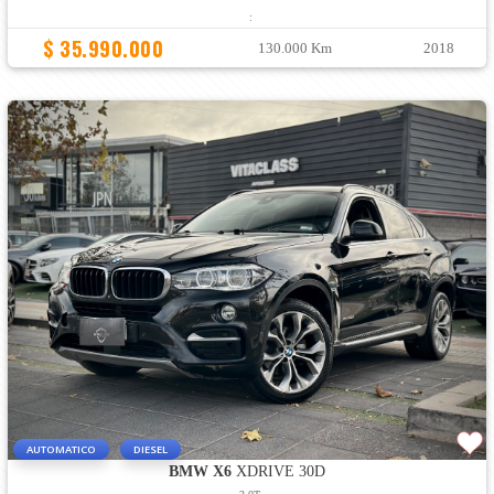
:
$ 35.990.000
130.000 Km
2018
AUTOMATICO
DIESEL
BMW X6
XDRIVE 30D