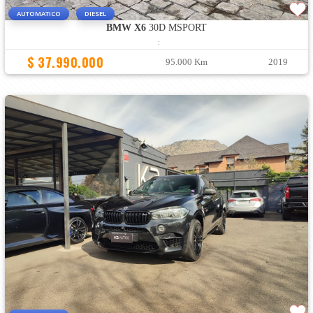
AUTOMATICO
DIESEL
BMW X6
30D MSPORT
:
$ 37.990.000
95.000 Km
2019