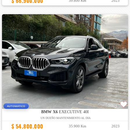
$ 66.900.000
39.800 Km
2023
AUTOMATICO
BMW X6
EXECUTIVE 40I
UN DUEÑO MANTENIMIENTO AL DIA
$ 54.800.000
35.900 Km
2023