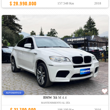
$ 28.990.000
157.548 Km
2018
AUTOMATICO
BMW X6
M 4.4
MANTENIMIENTO AL DÍA
$ 31.700.000
106.100 Km
2016