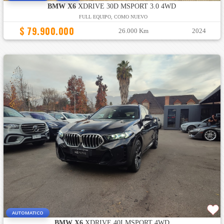
BMW X6
XDRIVE 30D MSPORT 3.0 4WD
FULL EQUIPO, COMO NUEVO
$ 79.900.000
26.000 Km
2024
AUTOMATICO
BMW X6
XDRIVE 40I MSPORT 4WD