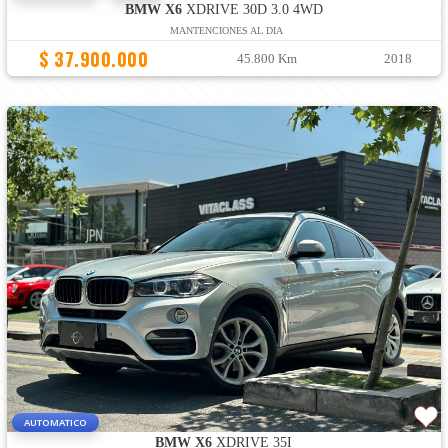
BMW X6
XDRIVE 30D 3.0 4WD
MANTENCIONES AL DIA
$ 37.900.000
45.800 Km
2018
AUTOMATICO
BMW X6
XDRIVE 35I