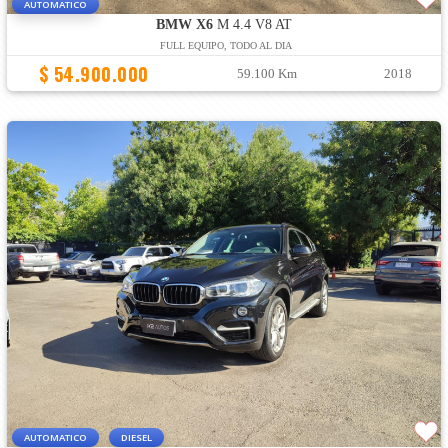
AUTOMATICO
BMW X6
M 4.4 V8 AT
FULL EQUIPO, TODO AL DIA
$ 54.900.000
59.100 Km
2018
AUTOMATICO
DIESEL