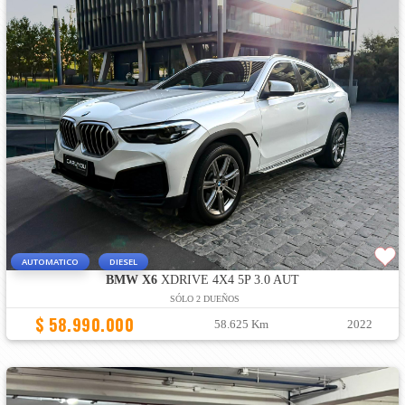
AUTOMATICO
DIESEL
BMW X6
XDRIVE 4X4 5P 3.0 AUT
SÓLO 2 DUEÑOS
$ 58.990.000
58.625 Km
2022