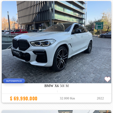
AUTOMATICO
BMW X6
50I M
:
$ 69.990.000
32.000 Km
2022