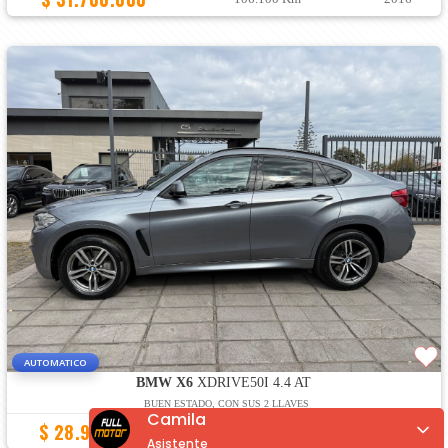
AUTOMATICO
BMW X6
XDRIVE50I 4.4 AT
BUEN ESTADO, CON SUS 2 LLAVES
Camila
$ 28.900.000
105.680 Km
2016
Asistente