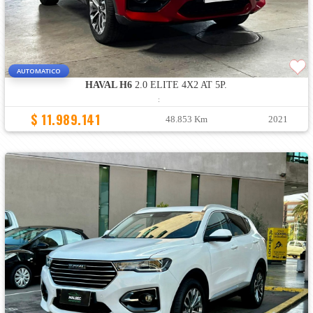
AUTOMATICO
HAVAL H6
2.0 ELITE 4X2 AT 5P.
:
$ 11.989.141
48.853 Km
2021