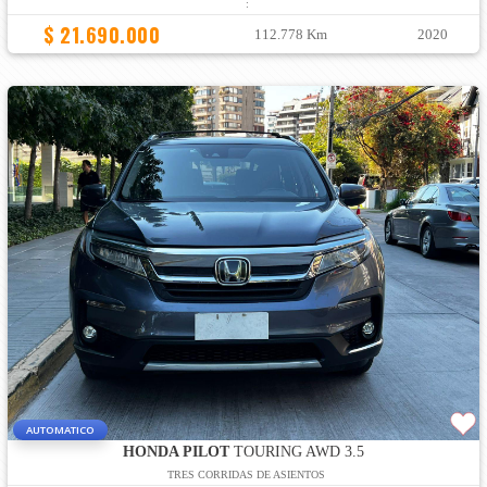
:
$ 21.690.000
112.778 Km
2020
AUTOMATICO
HONDA PILOT
TOURING AWD 3.5
TRES CORRIDAS DE ASIENTOS