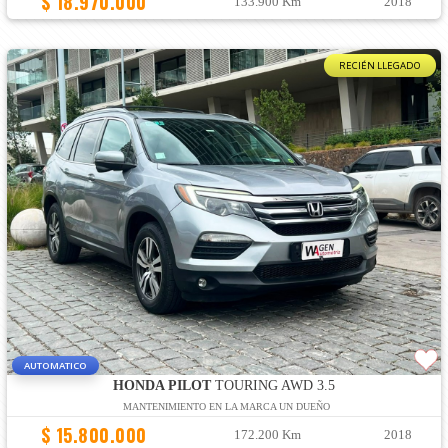
$ 18.970.000
133.900 Km
2018
RECIÉN LLEGADO
AUTOMATICO
HONDA PILOT
TOURING AWD 3.5
MANTENIMIENTO EN LA MARCA UN DUEÑO
$ 15.800.000
172.200 Km
2018