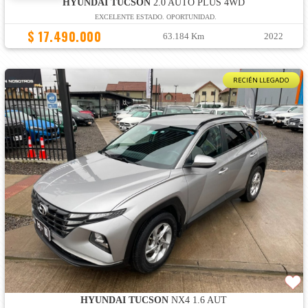
HYUNDAI TUCSON
2.0 AUTO PLUS 4WD
EXCELENTE ESTADO. OPORTUNIDAD.
$ 17.490.000
63.184 Km
2022
RECIÉN LLEGADO
HYUNDAI TUCSON
NX4 1.6 AUT