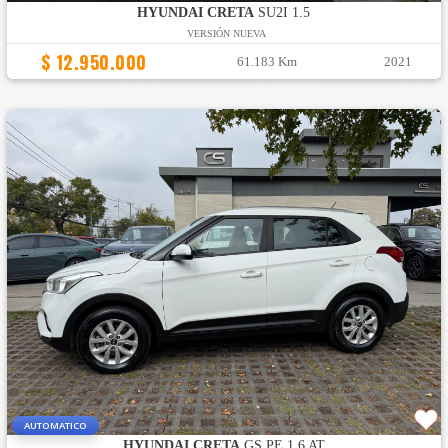
HYUNDAI CRETA
SU2I 1.5
VERSIÓN NUEVA
$ 12.950.000
61.183 Km
2021
AUTOMATICO
HYUNDAI CRETA
GS PE 1.6 AT