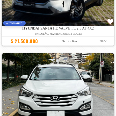
AUTOMATICO
HYUNDAI SANTA FE
VALVE FL 2.5 AT 4X2
UN DUEÑO, MANTENCIONES,2 LLAVES
$ 21.500.000
76.825 Km
2022