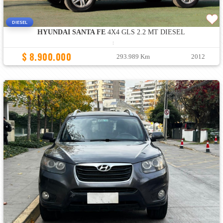
DIESEL
HYUNDAI SANTA FE
4X4 GLS 2.2 MT DIESEL
:
$ 8.900.000
293.989 Km
2012