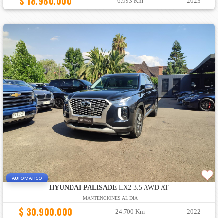
$ 18.980.000
6.993 Km
2023
AUTOMATICO
HYUNDAI PALISADE
LX2 3.5 AWD AT
MANTENCIONES AL DIA
$ 30.900.000
24.700 Km
2022