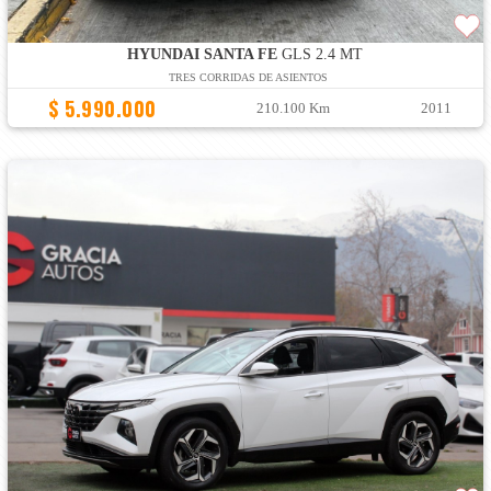
HYUNDAI SANTA FE
GLS 2.4 MT
TRES CORRIDAS DE ASIENTOS
$ 5.990.000
210.100 Km
2011