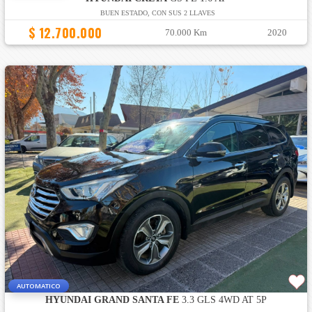
BUEN ESTADO, CON SUS 2 LLAVES
$ 12.700.000
70.000 Km
2020
AUTOMATICO
HYUNDAI GRAND SANTA FE
3.3 GLS 4WD AT 5P