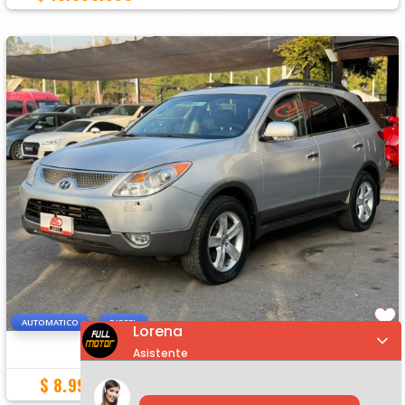
AUTOMATICO
DIESEL
Lorena
HYUNDAI VERACRUZ
GLS 3.0 CRDI 4X4
Asistente
UNICO DUEÑO TRES CORRIDAS DE ASIENTO
$ 8.990.000
206.700 Km
2011