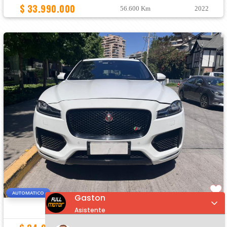
$ 33.990.000
56.600 Km
2022
AUTOMATICO
Gaston
JAGUAR F-PACE
S 3.0
Asistente
: