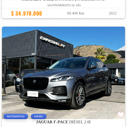
MANTENIMIENTO AL DÍA
$ 34.970.000
60.400 Km
2022
AUTOMATICO
DIESEL
JAGUAR F-PACE
DIÉSEL 2.0I