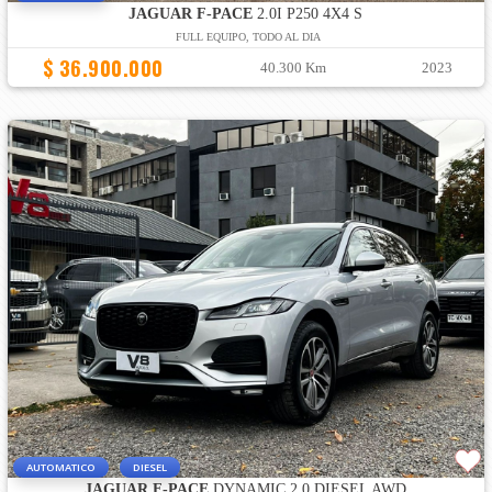
JAGUAR F-PACE
2.0I P250 4X4 S
FULL EQUIPO, TODO AL DIA
$ 36.900.000
40.300 Km
2023
AUTOMATICO
DIESEL
JAGUAR F-PACE
DYNAMIC 2.0 DIESEL AWD