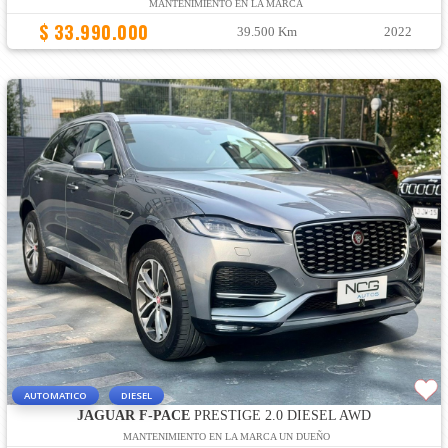
MANTENIMIENTO EN LA MARCA
$ 33.990.000
39.500 Km
2022
AUTOMATICO
DIESEL
JAGUAR F-PACE
PRESTIGE 2.0 DIESEL AWD
MANTENIMIENTO EN LA MARCA UN DUEÑO