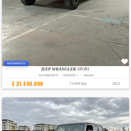
AUTOMATICO
JEEP WRANGLER
SPORT
AUTOMÁTICO • PATENTE 7 • NEGRO
$ 31.490.000
73.000 Km
2021