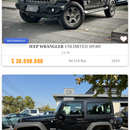
AUTOMATICO
JEEP WRANGLER
UNLIMITED SPORT
3.6 V6
$ 30.990.000
94.516 Km
2019