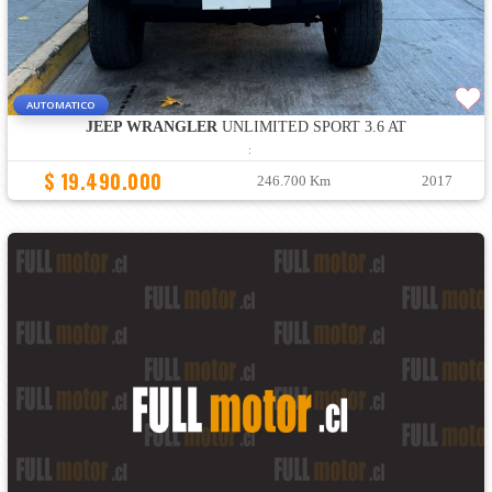
AUTOMATICO
JEEP WRANGLER
UNLIMITED SPORT 3.6 AT
:
$ 19.490.000
246.700 Km
2017