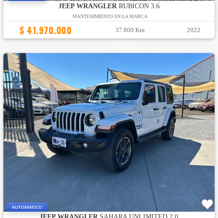
JEEP WRANGLER
RUBICON 3.6
MANTENIMIENTO EN LA MARCA
$ 41.970.000
37.800 Km
2022
AUTOMATICO
JEEP WRANGLER
SAHARA UNLIMITED 2.0