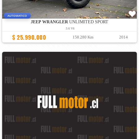
AUTOMATICO
JEEP WRANGLER
UNLIMITED SPORT
3.6 V6
$ 25.990.000
158.280 Km
2014