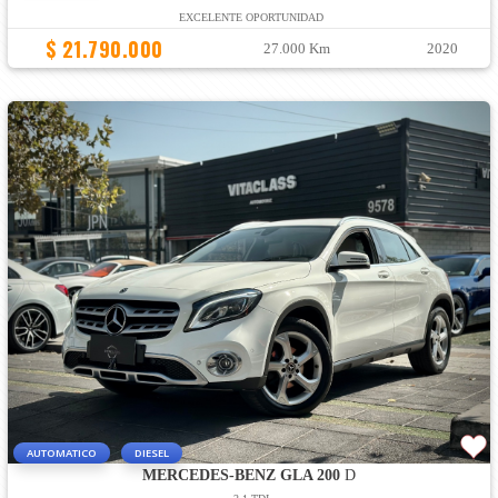
EXCELENTE OPORTUNIDAD
$ 21.790.000
27.000 Km
2020
AUTOMATICO
DIESEL
MERCEDES-BENZ GLA 200
D