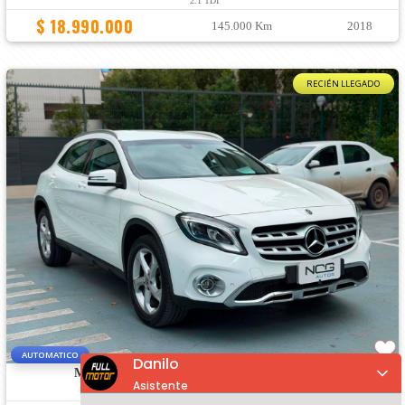
2.1 TDI
$ 18.990.000
145.000 Km
2018
RECIÉN LLEGADO
AUTOMATICO
Danilo
MERCEDES-BENZ GLA 200
1.6 TURBO DCT
Asistente
MANTENIMIENTO AL DIA