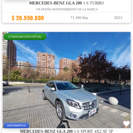
MERCEDES-BENZ GLA 200
1.6 TURBO
UN DUEÑO MANTENIMIENTO EN LA MARCA
$ 20.990.000
71.300 Km
2021
CONSIGNACION VIRTUAL
AUTOMATICO
MERCEDES-BENZ GLA 200
1.6 SPORT 4X2 AT 5P