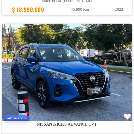
UNICO DUEÑO, EXCELENTE ESTADO
$ 13.990.000
45.000 Km
2022
AUTOMATICO
NISSAN KICKS
ADVANCE CVT
: