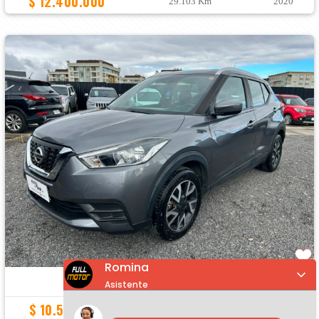
$ 12.400.000
29.103 Km
2020
Romina
NISSAN KICKS
1.6 SENSE MT
Asistente
BUEN ESTADO, DOS DUEÑOS
$ 10.590.000
83.260 Km
2020