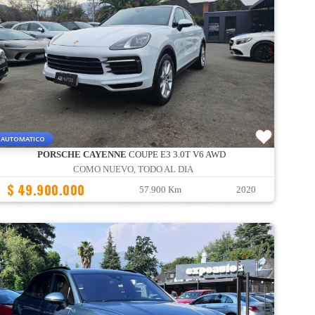
AUTOMATICO
PORSCHE CAYENNE
COUPE E3 3.0T V6 AWD
COMO NUEVO, TODO AL DIA
$ 49.900.000
57.900 Km
2020