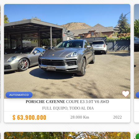
AUTOMATICO
PORSCHE CAYENNE
COUPE E3 3.0T V6 AWD
FULL EQUIPO, TODO AL DIA
$ 63.900.000
28.000 Km
2022