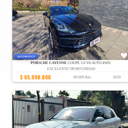
AUTOMATICO
PORSCHE CAYENNE
COUPE 3.0 V6 AUTO 4WD
EXCELENTE OPORTUNIDAD
$ 65.990.000
69.000 Km
2020