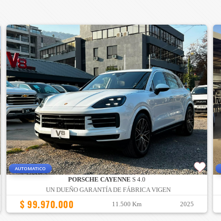
AUTOMATICO
PORSCHE CAYENNE
S 4.0
UN DUEÑO GARANTÍA DE FÁBRICA VIGEN
$ 99.970.000
11.500 Km
2025