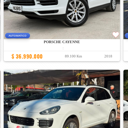
AUTOMATICO
PORSCHE CAYENNE
:
$ 36.990.000
89.100 Km
2018