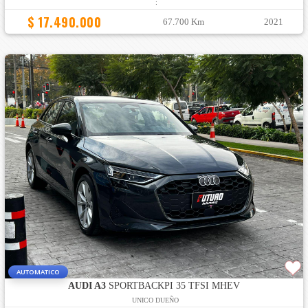
:
$ 17.490.000
67.700 Km
2021
AUTOMATICO
AUDI A3
SPORTBACKPI 35 TFSI MHEV
UNICO DUEÑO