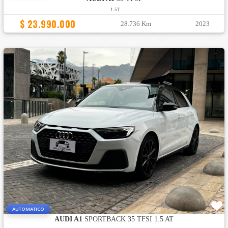
1.5T
$ 23.990.000
28.736 Km
2023
AUTOMATICO
AUDI A1
SPORTBACK 35 TFSI 1.5 AT