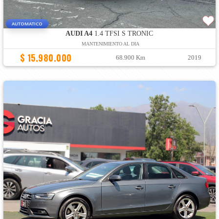
AUTOMATICO
AUDI A4
1.4 TFSI S TRONIC
MANTENIMIENTO AL DIA
$ 15.980.000
68.900 Km
2019