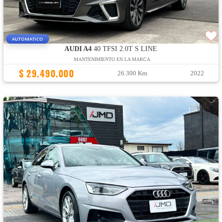
AUTOMATICO
AUDI A4
40 TFSI 2.0T S LINE
MANTENIMIENTO EN LA MARCA
$ 29.490.000
26.300 Km
2022