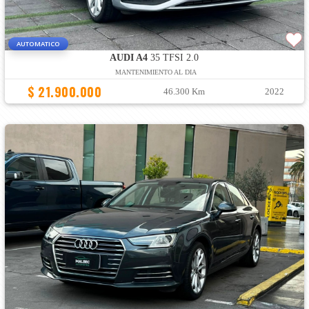
AUTOMATICO
AUDI A4
35 TFSI 2.0
MANTENIMIENTO AL DIA
$ 21.900.000
46.300 Km
2022