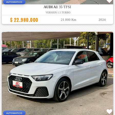
AUTOMATICO
AUDI A1
35 TFSI
VERSION 1.5 TURBO
$ 22.980.000
21.000 Km
2024
AUTOMATICO