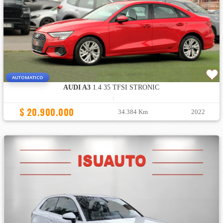
AUTOMATICO
AUDI A3
1.4 35 TFSI STRONIC
:
$ 20.900.000
34.384 Km
2022