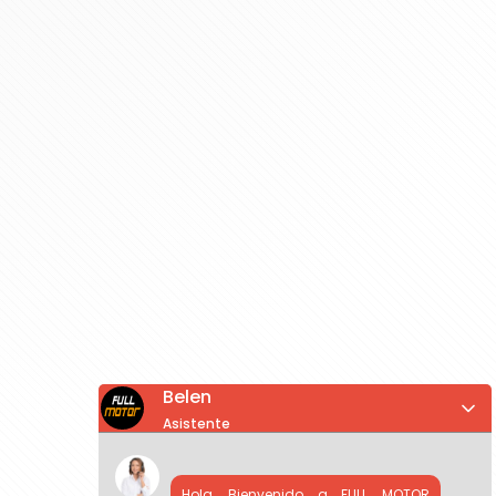
Belen
Asistente
Hola, Bienvenido a FULL MOTOR