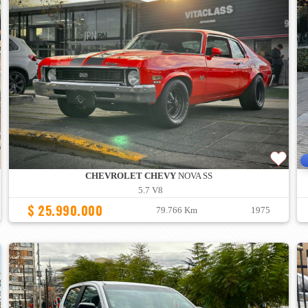
CHEVROLET CHEVY
NOVA SS
5.7 V8
$ 25.990.000
79.766 Km
1975