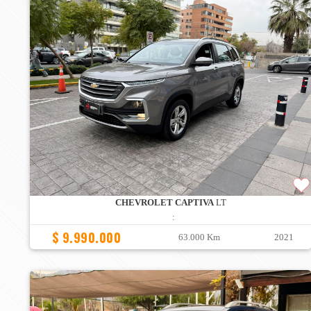
CHEVROLET CAPTIVA
LT
:
$ 9.990.000
63.000 Km
2021