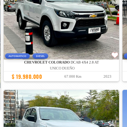
AUTOMATICO
DIESEL
CHEVROLET COLORADO
DCAB 4X4 2.8 AT
UNICO DUEÑO
$ 19.980.000
67.000 Km
2023