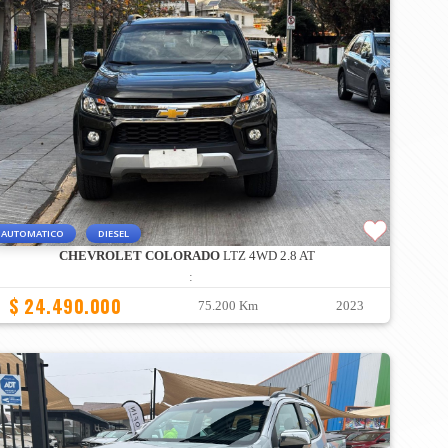
AUTOMATICO
DIESEL
CHEVROLET COLORADO
LTZ 4WD 2.8 AT
:
$ 24.490.000
75.200 Km
2023