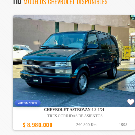
110
MODELOS CHEVROLET DISPONIBLES
AUTOMATICO
CHEVROLET ASTROVAN
4.3 4X4
TRES CORRIDAS DE ASIENTOS
$ 8.980.000
260.800 Km
1998