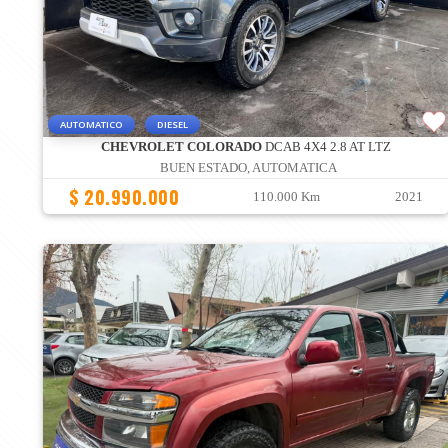
AUTOMATICO
DIESEL
CHEVROLET COLORADO
DCAB 4X4 2.8 AT LTZ
BUEN ESTADO, AUTOMATICA
$ 20.990.000
110.000 Km
2021