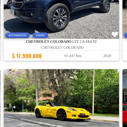
AUTOMATICO
DIESEL
CHEVROLET COLORADO
LTZ 2.8 4X4 AT
CHEVROLET COLORADO
$ 17.900.000
91.447 Km
2020