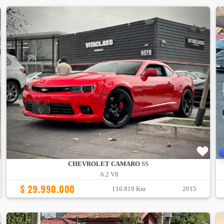
CHEVROLET CAMARO
SS
6.2 V8
$ 29.990.000
116.819 Km
2015