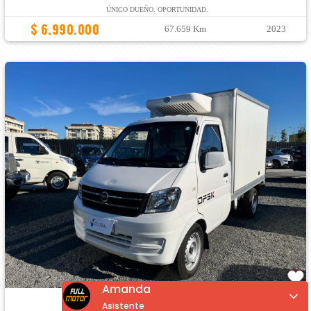
ÚNICO DUEÑO. OPORTUNIDAD.
$ 6.990.000
67.659 Km
2023
Amanda
DFSK TRUCK
REFRITRUCK C21 1.3 MT
Asistente
NUEVO, REFRIGERADO