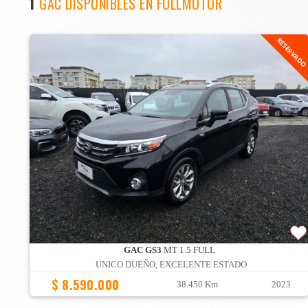
1
GAC DISPONIBLES EN FULLMOTOR
RESERVAD
GAC GS3
MT 1.5 FULL
UNICO DUEÑO, EXCELENTE ESTADO
$ 8.590.000
38.450 Km
2023