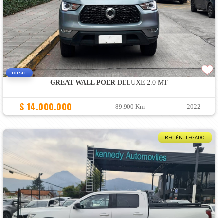
DIESEL
GREAT WALL POER
DELUXE 2.0 MT
:
$ 14.000.000
89.900 Km
2022
RECIÉN LLEGADO