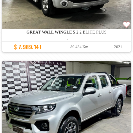
GREAT WALL WINGLE 5
2.2 ELITE PLUS
:
$ 7.989.141
89.434 Km
2021