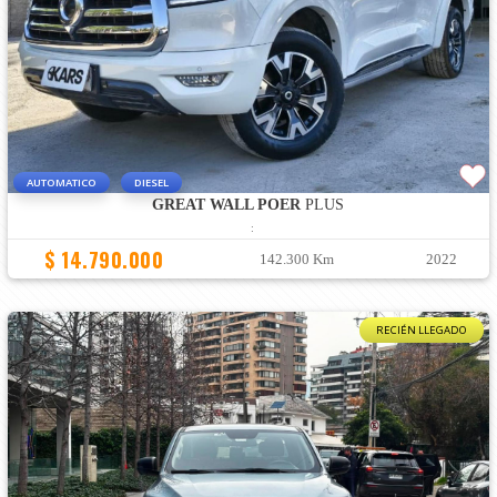
AUTOMATICO
DIESEL
GREAT WALL POER
PLUS
:
$ 14.790.000
142.300 Km
2022
RECIÉN LLEGADO