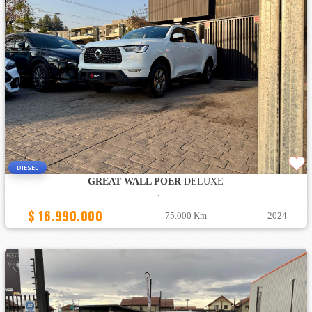
DIESEL
GREAT WALL POER
DELUXE
:
$ 16.990.000
75.000 Km
2024