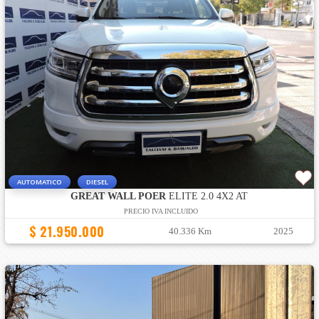
AUTOMATICO
DIESEL
GREAT WALL POER
ELITE 2.0 4X2 AT
PRECIO IVA INCLUIDO
$ 21.950.000
40.336 Km
2025