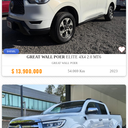
DIESEL
GREAT WALL POER
ELITE 4X4 2.0 MT6
GREAT WALL POER
$ 13.900.000
54.069 Km
2023