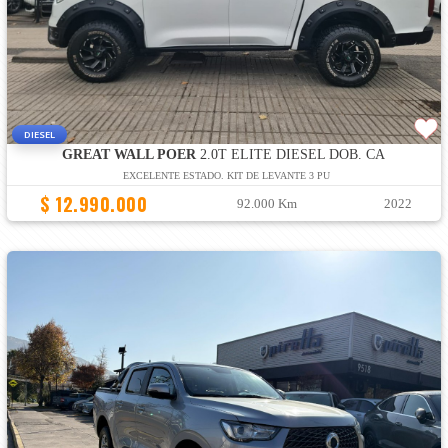
DIESEL
GREAT WALL POER
2.0T ELITE DIESEL DOB. CA
EXCELENTE ESTADO. KIT DE LEVANTE 3 PU
$ 12.990.000
92.000 Km
2022