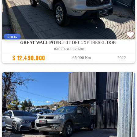
DIESEL
GREAT WALL POER
2.0T DELUXE DIESEL DOB.
IMPECABLE ESTADO
$ 12.490.000
65.000 Km
2022