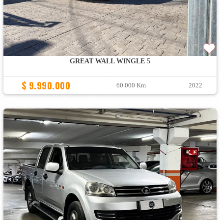
GREAT WALL WINGLE
5
:
$ 9.990.000
60.000 Km
2022