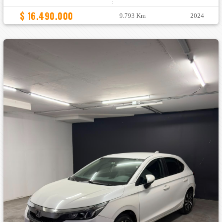
:
$ 16.490.000
9.793 Km
2024