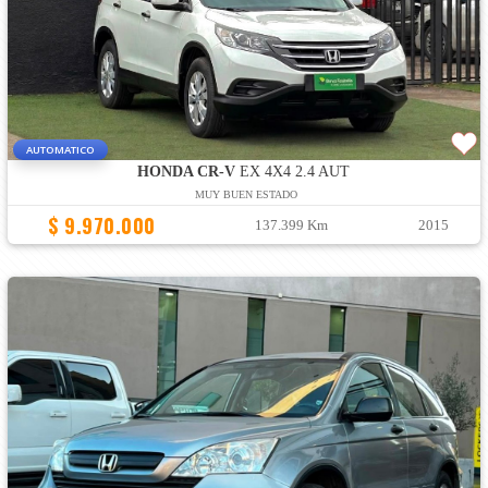
AUTOMATICO
HONDA CR-V
EX 4X4 2.4 AUT
MUY BUEN ESTADO
$ 9.970.000
137.399 Km
2015