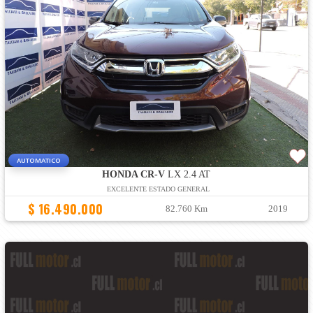
AUTOMATICO
HONDA CR-V
LX 2.4 AT
EXCELENTE ESTADO GENERAL
$ 16.490.000
82.760 Km
2019