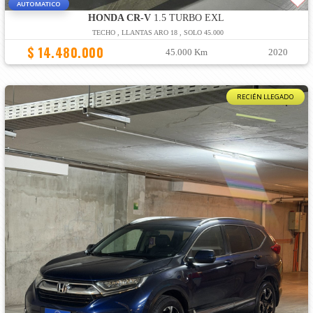
AUTOMATICO
HONDA CR-V
1.5 TURBO EXL
TECHO , LLANTAS ARO 18 , SOLO 45.000
$ 14.480.000
45.000 Km
2020
RECIÉN LLEGADO