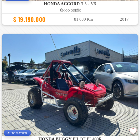
HONDA ACCORD
3.5 - V6
ÚNICO DUEÑO
$ 19.190.000
81.000 Km
2017
AUTOMATICO
HONDA BUGGY
PILOT FL400R