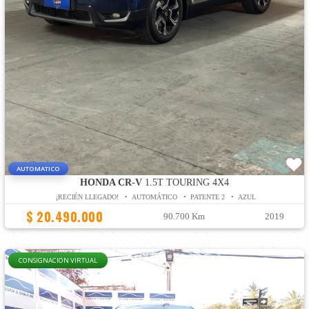
AUTOMATICO
HONDA CR-V
1.5T TOURING 4X4
¡RECIÉN LLEGADO! • AUTOMÁTICO • PATENTE 2 • AZUL
$ 20.490.000
90.700 Km
2019
CONSIGNACION VIRTUAL