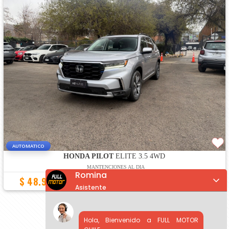
AUTOMATICO
HONDA PILOT
ELITE 3.5 4WD
MANTENCIONES AL DIA
Romina
$ 48.900.000
42.700 Km
2025
Asistente
«
1
2
»
Hola, Bienvenido a FULL MOTOR