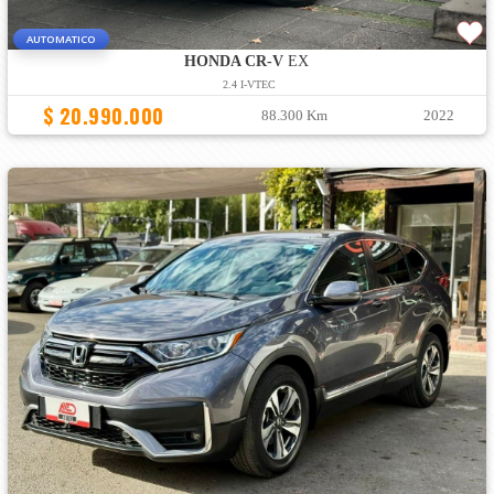
AUTOMATICO
HONDA CR-V
EX
2.4 I-VTEC
$ 20.990.000
88.300 Km
2022