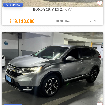
AUTOMATICO
HONDA CR-V
EX 2.4 CVT
:
$ 19.490.000
90.300 Km
2021