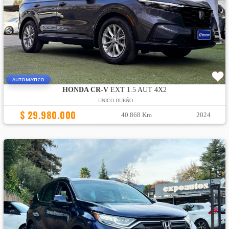
AUTOMATICO
HONDA CR-V
EXT 1.5 AUT 4X2
UNICO DUEÑO
$ 29.980.000
40.868 Km
2024