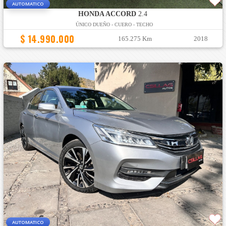
AUTOMATICO
HONDA ACCORD
2.4
ÚNICO DUEÑO - CUERO - TECHO
$ 14.990.000
165.275 Km
2018
AUTOMATICO