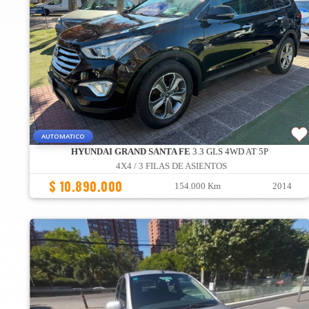
AUTOMATICO
HYUNDAI GRAND SANTA FE
3.3 GLS 4WD AT 5P
4X4 / 3 FILAS DE ASIENTOS
$ 10.890.000
154.000 Km
2014