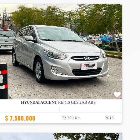
HYUNDAI ACCENT
RB 1.6 GLS 2AB ABS
:
$ 7.580.000
72.700 Km
2015