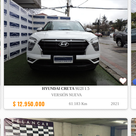
HYUNDAI CRETA
SU2I 1.5
VERSIÓN NUEVA
$ 12.950.000
61.183 Km
2021