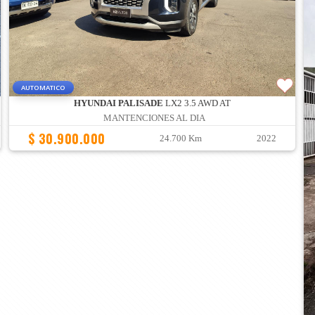
AUTOMATICO
HYUNDAI PALISADE
LX2 3.5 AWD AT
MANTENCIONES AL DIA
$ 30.900.000
24.700 Km
2022