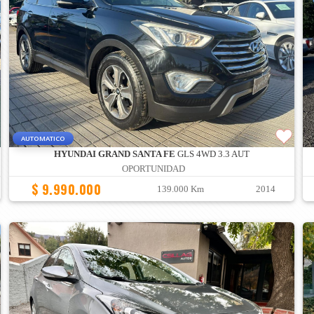
AUTOMATICO
HYUNDAI GRAND SANTA FE
GLS 4WD 3.3 AUT
OPORTUNIDAD
$ 9.990.000
139.000 Km
2014