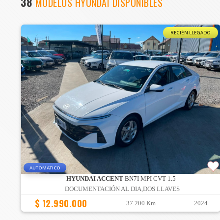
38
MODELOS HYUNDAI DISPONIBLES
RECIÉN LLEGADO
AUTOMATICO
HYUNDAI ACCENT
BN7I MPI CVT 1.5
DOCUMENTACIÓN AL DIA,DOS LLAVES
$ 12.990.000
37.200 Km
2024