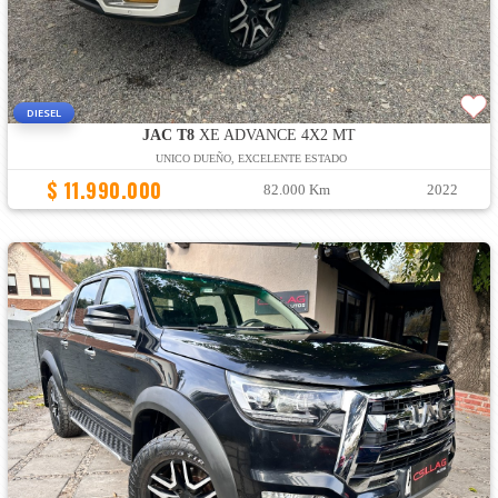
DIESEL
JAC T8
XE ADVANCE 4X2 MT
UNICO DUEÑO, EXCELENTE ESTADO
$ 11.990.000
82.000 Km
2022