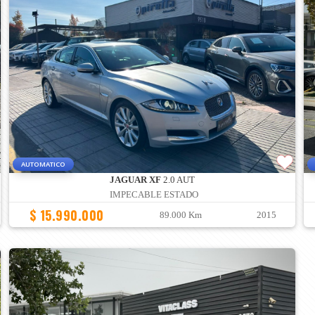
AUTOMATICO
JAGUAR XF
2.0 AUT
IMPECABLE ESTADO
$ 15.990.000
89.000 Km
2015