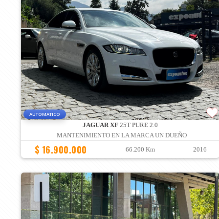
AUTOMATICO
JAGUAR XF
25T PURE 2.0
MANTENIMIENTO EN LA MARCA UN DUEÑO
$ 16.900.000
66.200 Km
2016