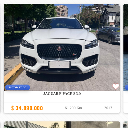
AUTOMATICO
JAGUAR F-PACE
S 3.0
:
$ 34.990.000
61.200 Km
2017