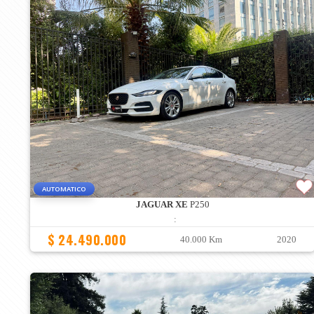
AUTOMATICO
JAGUAR XE
P250
:
$ 24.490.000
40.000 Km
2020