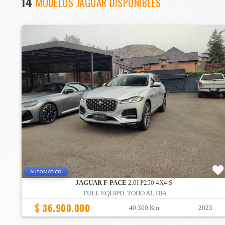
14
MODELOS JAGUAR DISPONIBLES
AUTOMATICO
JAGUAR F-PACE
2.0I P250 4X4 S
FULL EQUIPO, TODO AL DIA
$ 36.900.000
40.300 Km
2023