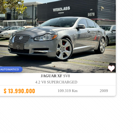
AUTOMATICO
JAGUAR XF
SV8
4.2 V8 SUPERCHARGED
$ 13.990.000
109.319 Km
2009