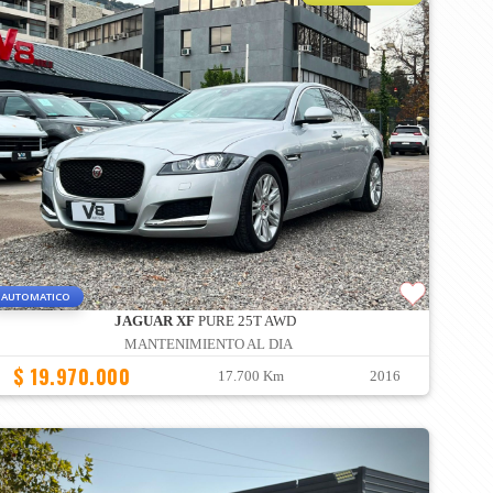
AUTOMATICO
JAGUAR XF
PURE 25T AWD
MANTENIMIENTO AL DIA
$ 19.970.000
17.700 Km
2016