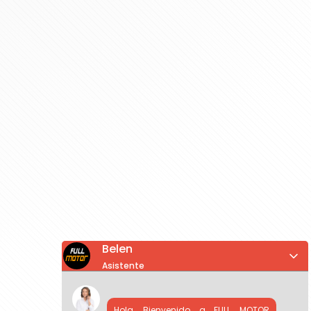
Belen
Asistente
Hola, Bienvenido a FULL MOTOR