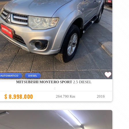
AUTOMATICO
DIESEL
MITSUBISHI MONTERO SPORT
2.5 DIESEL
:
$ 8.998.000
264.790 Km
2016