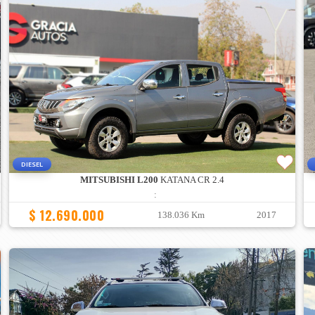
DIESEL
MITSUBISHI L200
KATANA CR 2.4
:
$ 12.690.000
138.036 Km
2017