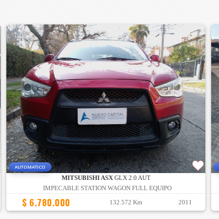
AUTOMATICO
MITSUBISHI ASX
GLX 2.0 AUT
IMPECABLE STATION WAGON FULL EQUIPO
$ 6.780.000
132.572 Km
2011