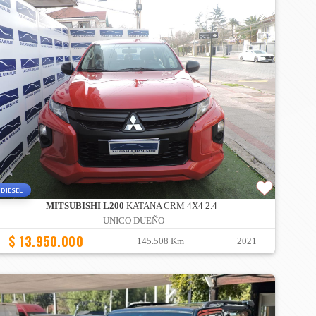
DIESEL
MITSUBISHI L200
KATANA CRM 4X4 2.4
UNICO DUEÑO
$ 13.950.000
145.508 Km
2021