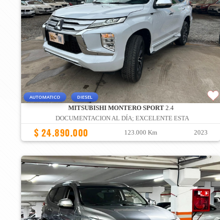
AUTOMATICO
DIESEL
MITSUBISHI MONTERO SPORT
2.4
DOCUMENTACION AL DÍA; EXCELENTE ESTA
$ 24.890.000
123.000 Km
2023