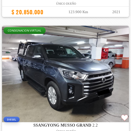
ÚNICO DUEÑO
$ 20.850.000
123.900 Km
2021
CONSIGNACION VIRTUAL
DIESEL
SSANGYONG MUSSO GRAND
2.2