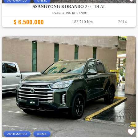
AUTOMATICO
DIESEL
SSANGYONG KORANDO
2.0 TDI AT
SSANGYONG KORANDO
$ 6.500.000
183.710 Km
2014
AUTOMATICO
DIESEL