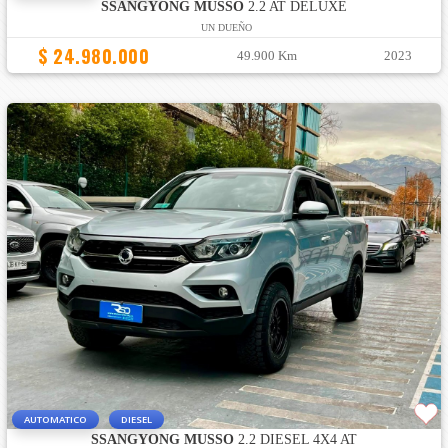
SSANGYONG MUSSO
2.2 AT DELUXE
UN DUEÑO
$ 24.980.000
49.900 Km
2023
AUTOMATICO
DIESEL
SSANGYONG MUSSO
2.2 DIESEL 4X4 AT