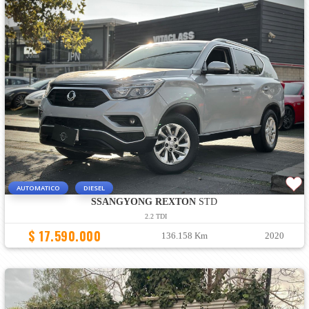
AUTOMATICO
DIESEL
SSANGYONG REXTON
STD
2.2 TDI
$ 17.590.000
136.158 Km
2020