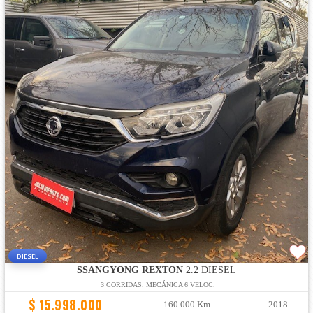
DIESEL
SSANGYONG REXTON
2.2 DIESEL
3 CORRIDAS. MECÁNICA 6 VELOC.
$ 15.998.000
160.000 Km
2018