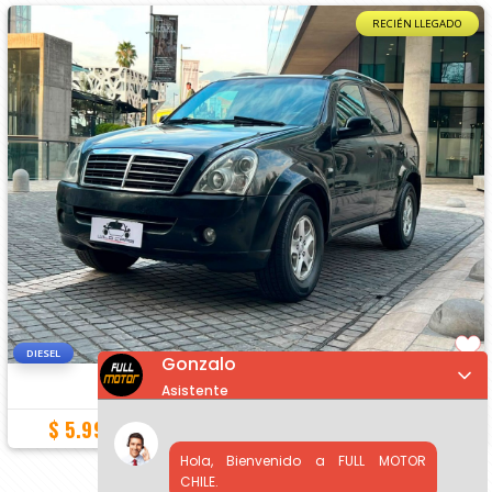
RECIÉN LLEGADO
DIESEL
Gonzalo
SSANGYONG REXTON
4X4 DIESEL MT
Asistente
TRES CORRIDAS DE ASIENTOS
$ 5.990.000
230.800 Km
2012
Hola, Bienvenido a FULL MOTOR
CHILE.