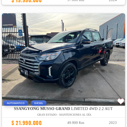
$ 19.990.000
AUTOMATICO
DIESEL
SSANGYONG MUSSO GRAND
LIMITED 4WD 2.2 AUT
GRAN ESTADO - MANTENCIONES AL DÍA
$ 21.990.000
49.900 Km
2023