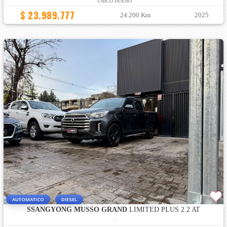
ÚNICO DUEÑO
$ 23.989.777
24.200 Km
2025
AUTOMATICO
DIESEL
SSANGYONG MUSSO GRAND
LIMITED PLUS 2.2 AT
: