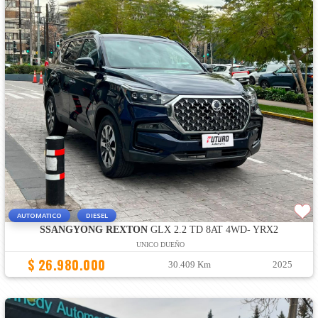
AUTOMATICO
DIESEL
SSANGYONG REXTON
GLX 2.2 TD 8AT 4WD- YRX2
UNICO DUEÑO
$ 26.980.000
30.409 Km
2025