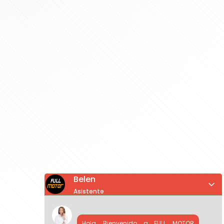
Belen
Asistente
Hola, Bienvenido a FULL MOTOR