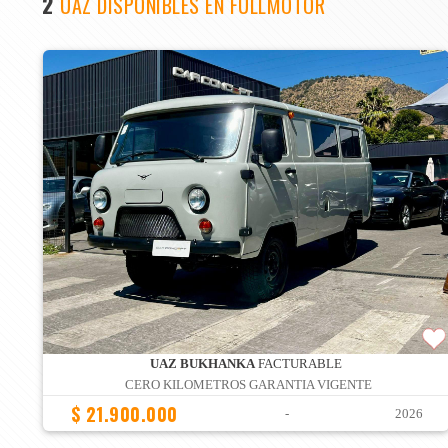
2
UAZ DISPONIBLES EN FULLMOTOR
UAZ BUKHANKA
FACTURABLE
CERO KILOMETROS GARANTIA VIGENTE
$ 21.900.000
-
2026